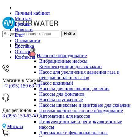
Личный кабинет
Монтаж
Бренды
Новости
Блог
О компании
Каталог
Доставка
Оплата
Насосное оборудование
Контакты
Вибрационные насосы
Комплектующие для скважин
Насос для увеличения давления газа и
невзрывоопасных газов
Магазин в Москве
Насос шкивный
+7 (995) 159 63 79
Насосы для повышения давления
Насосы для фонтанов
Насосы плунжерные
Насосы шнековые и винтовые для скважин
Для регионов
Промышленное насосное оборудование
8 (995) 159-63-79
Автоматика для насосов
Циркуляционные и рециркуляционные
Москва
насосы
Дренажные и фекальные насосы