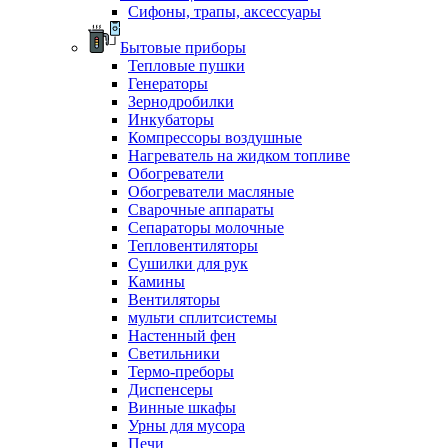
Сифоны, трапы, аксессуары
Бытовые приборы
Тепловые пушки
Генераторы
Зернодробилки
Инкубаторы
Компрессоры воздушные
Нагреватель на жидком топливе
Обогреватели
Обогреватели масляные
Сварочные аппараты
Сепараторы молочные
Тепловентиляторы
Сушилки для рук
Камины
Вентиляторы
мульти сплитсистемы
Настенный фен
Светильники
Термо-преборы
Диспенсеры
Винные шкафы
Урны для мусора
Печи