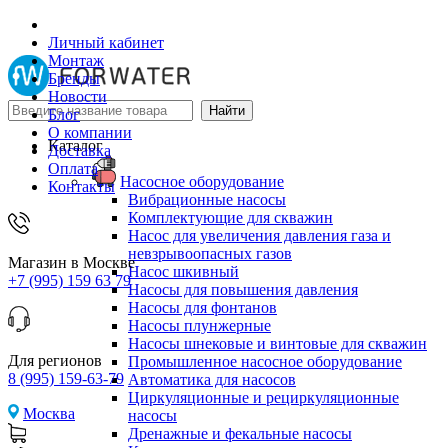
Личный кабинет
Монтаж
Бренды
Новости
Блог
О компании
Каталог
Доставка
Оплата
Насосное оборудование
Контакты
Вибрационные насосы
Комплектующие для скважин
Насос для увеличения давления газа и
невзрывоопасных газов
Магазин в Москве
Насос шкивный
+7 (995) 159 63 79
Насосы для повышения давления
Насосы для фонтанов
Насосы плунжерные
Насосы шнековые и винтовые для скважин
Для регионов
Промышленное насосное оборудование
8 (995) 159-63-79
Автоматика для насосов
Циркуляционные и рециркуляционные
Москва
насосы
Дренажные и фекальные насосы