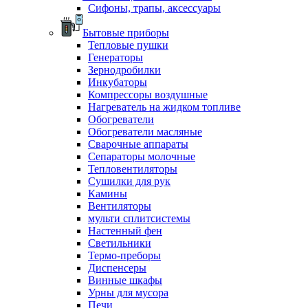
Сифоны, трапы, аксессуары
Бытовые приборы
Тепловые пушки
Генераторы
Зернодробилки
Инкубаторы
Компрессоры воздушные
Нагреватель на жидком топливе
Обогреватели
Обогреватели масляные
Сварочные аппараты
Сепараторы молочные
Тепловентиляторы
Сушилки для рук
Камины
Вентиляторы
мульти сплитсистемы
Настенный фен
Светильники
Термо-преборы
Диспенсеры
Винные шкафы
Урны для мусора
Печи