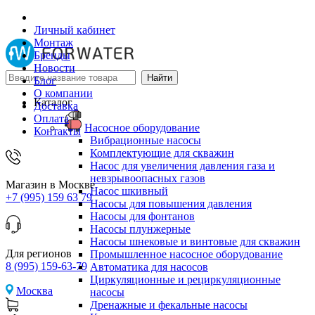
Личный кабинет
Монтаж
Бренды
Новости
Блог
О компании
Каталог
Доставка
Оплата
Насосное оборудование
Контакты
Вибрационные насосы
Комплектующие для скважин
Насос для увеличения давления газа и
невзрывоопасных газов
Магазин в Москве
Насос шкивный
+7 (995) 159 63 79
Насосы для повышения давления
Насосы для фонтанов
Насосы плунжерные
Насосы шнековые и винтовые для скважин
Для регионов
Промышленное насосное оборудование
8 (995) 159-63-79
Автоматика для насосов
Циркуляционные и рециркуляционные
Москва
насосы
Дренажные и фекальные насосы