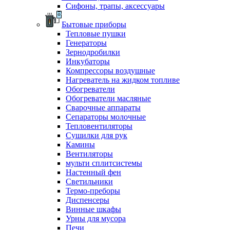
Сифоны, трапы, аксессуары
Бытовые приборы
Тепловые пушки
Генераторы
Зернодробилки
Инкубаторы
Компрессоры воздушные
Нагреватель на жидком топливе
Обогреватели
Обогреватели масляные
Сварочные аппараты
Сепараторы молочные
Тепловентиляторы
Сушилки для рук
Камины
Вентиляторы
мульти сплитсистемы
Настенный фен
Светильники
Термо-преборы
Диспенсеры
Винные шкафы
Урны для мусора
Печи