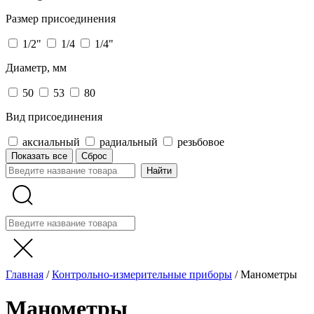
Размер присоединения
1/2"
1/4
1/4"
Диаметр, мм
50
53
80
Вид присоединения
аксиальный
радиальный
резьбовое
Показать все
Сброс
Главная
/
Контрольно-измерительные приборы
/
Манометры
Манометры