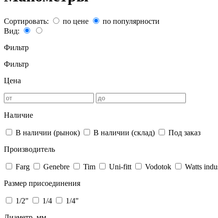
Сортировать:
по цене
по популярности
Вид:
Фильтр
Фильтр
Цена
Наличие
В наличии (рынок)
В наличии (склад)
Под заказ
Производитель
Farg
Genebre
Tim
Uni-fitt
Vodotok
Watts indu
Размер присоединения
1/2"
1/4
1/4"
Диаметр, мм