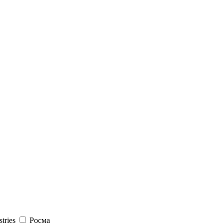
stries
Росма