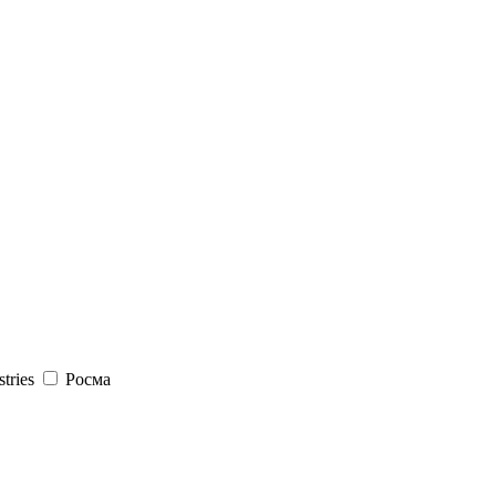
stries
Росма