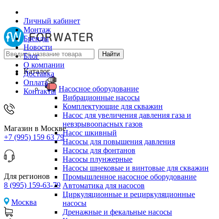
Личный кабинет
Монтаж
Бренды
Новости
Блог
О компании
Каталог
Доставка
Оплата
Насосное оборудование
Контакты
Вибрационные насосы
Комплектующие для скважин
Насос для увеличения давления газа и
невзрывоопасных газов
Магазин в Москве
Насос шкивный
+7 (995) 159 63 79
Насосы для повышения давления
Насосы для фонтанов
Насосы плунжерные
Насосы шнековые и винтовые для скважин
Для регионов
Промышленное насосное оборудование
8 (995) 159-63-79
Автоматика для насосов
Циркуляционные и рециркуляционные
Москва
насосы
Дренажные и фекальные насосы