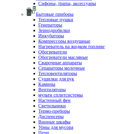
Сифоны, трапы, аксессуары
Бытовые приборы
Тепловые пушки
Генераторы
Зернодробилки
Инкубаторы
Компрессоры воздушные
Нагреватель на жидком топливе
Обогреватели
Обогреватели масляные
Сварочные аппараты
Сепараторы молочные
Тепловентиляторы
Сушилки для рук
Камины
Вентиляторы
мульти сплитсистемы
Настенный фен
Светильники
Термо-преборы
Диспенсеры
Винные шкафы
Урны для мусора
Печи