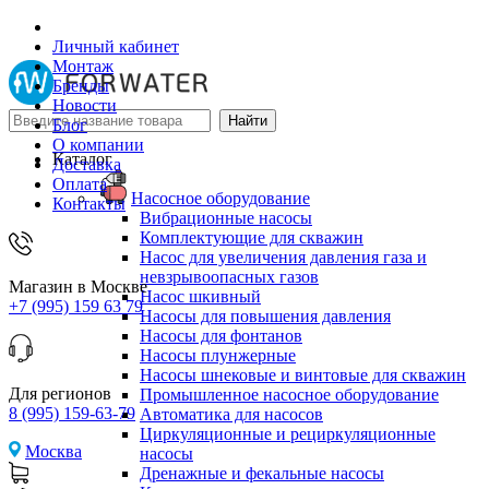
Личный кабинет
Монтаж
Бренды
Новости
Блог
О компании
Каталог
Доставка
Оплата
Насосное оборудование
Контакты
Вибрационные насосы
Комплектующие для скважин
Насос для увеличения давления газа и
невзрывоопасных газов
Магазин в Москве
Насос шкивный
+7 (995) 159 63 79
Насосы для повышения давления
Насосы для фонтанов
Насосы плунжерные
Насосы шнековые и винтовые для скважин
Для регионов
Промышленное насосное оборудование
8 (995) 159-63-79
Автоматика для насосов
Циркуляционные и рециркуляционные
Москва
насосы
Дренажные и фекальные насосы