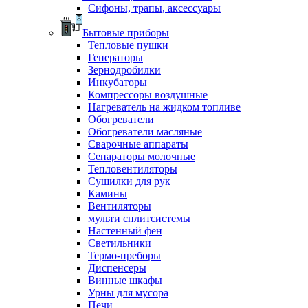
Сифоны, трапы, аксессуары
Бытовые приборы
Тепловые пушки
Генераторы
Зернодробилки
Инкубаторы
Компрессоры воздушные
Нагреватель на жидком топливе
Обогреватели
Обогреватели масляные
Сварочные аппараты
Сепараторы молочные
Тепловентиляторы
Сушилки для рук
Камины
Вентиляторы
мульти сплитсистемы
Настенный фен
Светильники
Термо-преборы
Диспенсеры
Винные шкафы
Урны для мусора
Печи