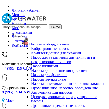
Личный кабинет
Монтаж
Бренды
Новости
Блог
О компании
Каталог
Доставка
Оплата
Насосное оборудование
Контакты
Вибрационные насосы
Комплектующие для скважин
Насос для увеличения давления газа и
невзрывоопасных газов
Магазин в Москве
Насос шкивный
+7 (995) 159 63 79
Насосы для повышения давления
Насосы для фонтанов
Насосы плунжерные
Насосы шнековые и винтовые для скважин
Для регионов
Промышленное насосное оборудование
8 (995) 159-63-79
Автоматика для насосов
Циркуляционные и рециркуляционные
Москва
насосы
Дренажные и фекальные насосы