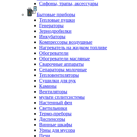
Сифоны, трапы, аксессуары
Бытовые приборы
Тепловые пушки
Генераторы
Зернодробилки
Инкубаторы
Компрессоры воздушные
Нагреватель на жидком топливе
Обогреватели
Обогреватели масляные
Сварочные аппараты
Сепараторы молочные
Тепловентиляторы
Сушилки для рук
Камины
Вентиляторы
мульти сплитсистемы
Настенный фен
Светильники
Термо-преборы
Диспенсеры
Винные шкафы
Урны для мусора
Печи