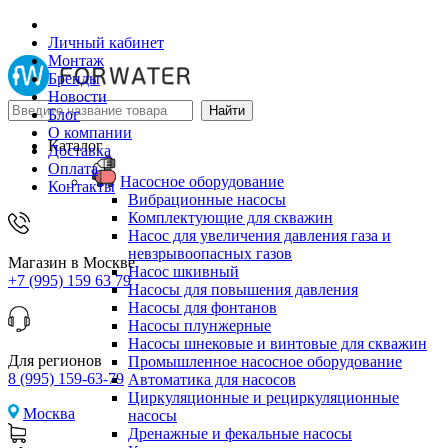
Личный кабинет
Монтаж
Бренды
Новости
Блог
О компании
Каталог
Доставка
Оплата
Насосное оборудование
Контакты
Вибрационные насосы
Комплектующие для скважин
Насос для увеличения давления газа и
невзрывоопасных газов
Магазин в Москве
Насос шкивный
+7 (995) 159 63 79
Насосы для повышения давления
Насосы для фонтанов
Насосы плунжерные
Насосы шнековые и винтовые для скважин
Для регионов
Промышленное насосное оборудование
8 (995) 159-63-79
Автоматика для насосов
Циркуляционные и рециркуляционные
Москва
насосы
Дренажные и фекальные насосы