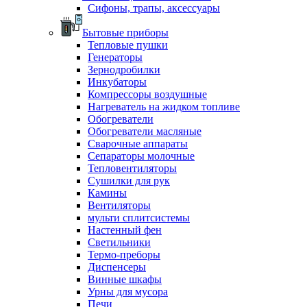
Сифоны, трапы, аксессуары
Бытовые приборы
Тепловые пушки
Генераторы
Зернодробилки
Инкубаторы
Компрессоры воздушные
Нагреватель на жидком топливе
Обогреватели
Обогреватели масляные
Сварочные аппараты
Сепараторы молочные
Тепловентиляторы
Сушилки для рук
Камины
Вентиляторы
мульти сплитсистемы
Настенный фен
Светильники
Термо-преборы
Диспенсеры
Винные шкафы
Урны для мусора
Печи