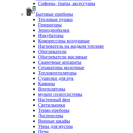
Сифоны, трапы, аксессуары
Бытовые приборы
Тепловые пушки
Генераторы
Зернодробилки
Инкубаторы
Компрессоры воздушные
Нагреватель на жидком топливе
Обогреватели
Обогреватели масляные
Сварочные аппараты
Сепараторы молочные
Тепловентиляторы
Сушилки для рук
Камины
Вентиляторы
мульти сплитсистемы
Настенный фен
Светильники
Термо-преборы
Диспенсеры
Винные шкафы
Урны для мусора
Печи