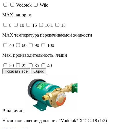
Vodotok
Wilo
MAX напор, м
8
10
15
16.1
18
MAX температура перекачиваемой жидкости
40
60
90
100
Max. производительность, л/мин
20
25
35
40
Показать все
Сброс
В наличии
Насос повышения давления "Vodotok" X15G-18 (1/2)