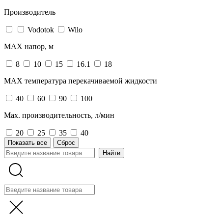
Производитель
Vodotok
Wilo
MAX напор, м
8
10
15
16.1
18
MAX температура перекачиваемой жидкости
40
60
90
100
Max. производительность, л/мин
20
25
35
40
Показать все
Сброс