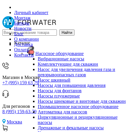
Личный кабинет
Монтаж
Бренды
Новости
Блог
О компании
Каталог
Доставка
Оплата
Насосное оборудование
Контакты
Вибрационные насосы
Комплектующие для скважин
Насос для увеличения давления газа и
невзрывоопасных газов
Магазин в Москве
Насос шкивный
+7 (995) 159 63 79
Насосы для повышения давления
Насосы для фонтанов
Насосы плунжерные
Насосы шнековые и винтовые для скважин
Для регионов
Промышленное насосное оборудование
8 (995) 159-63-79
Автоматика для насосов
Циркуляционные и рециркуляционные
Москва
насосы
Дренажные и фекальные насосы