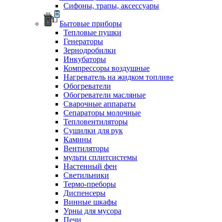
Сифоны, трапы, аксессуары
Бытовые приборы
Тепловые пушки
Генераторы
Зернодробилки
Инкубаторы
Компрессоры воздушные
Нагреватель на жидком топливе
Обогреватели
Обогреватели масляные
Сварочные аппараты
Сепараторы молочные
Тепловентиляторы
Сушилки для рук
Камины
Вентиляторы
мульти сплитсистемы
Настенный фен
Светильники
Термо-преборы
Диспенсеры
Винные шкафы
Урны для мусора
Печи