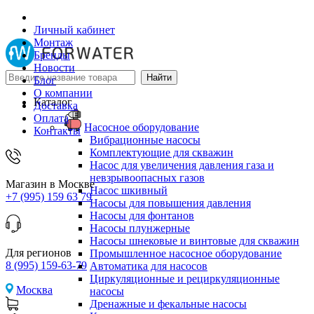
Личный кабинет
Монтаж
Бренды
Новости
Блог
О компании
Каталог
Доставка
Оплата
Насосное оборудование
Контакты
Вибрационные насосы
Комплектующие для скважин
Насос для увеличения давления газа и
невзрывоопасных газов
Магазин в Москве
Насос шкивный
+7 (995) 159 63 79
Насосы для повышения давления
Насосы для фонтанов
Насосы плунжерные
Насосы шнековые и винтовые для скважин
Для регионов
Промышленное насосное оборудование
8 (995) 159-63-79
Автоматика для насосов
Циркуляционные и рециркуляционные
Москва
насосы
Дренажные и фекальные насосы