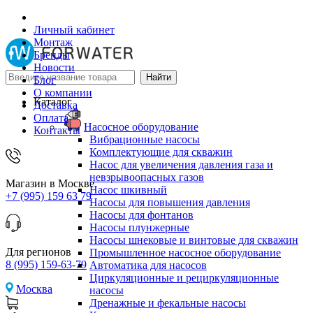
Личный кабинет
Монтаж
Бренды
Новости
Блог
О компании
Каталог
Доставка
Оплата
Насосное оборудование
Контакты
Вибрационные насосы
Комплектующие для скважин
Насос для увеличения давления газа и
невзрывоопасных газов
Магазин в Москве
Насос шкивный
+7 (995) 159 63 79
Насосы для повышения давления
Насосы для фонтанов
Насосы плунжерные
Насосы шнековые и винтовые для скважин
Для регионов
Промышленное насосное оборудование
8 (995) 159-63-79
Автоматика для насосов
Циркуляционные и рециркуляционные
Москва
насосы
Дренажные и фекальные насосы