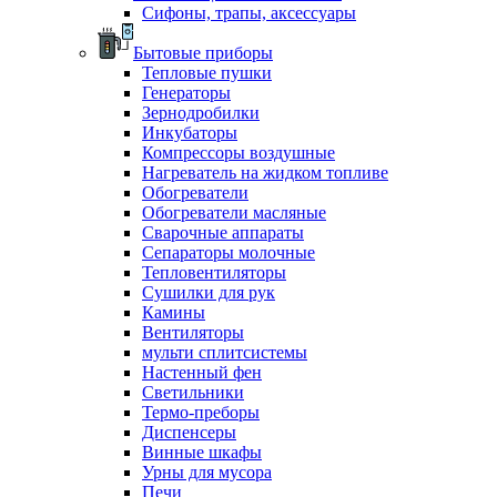
Сифоны, трапы, аксессуары
Бытовые приборы
Тепловые пушки
Генераторы
Зернодробилки
Инкубаторы
Компрессоры воздушные
Нагреватель на жидком топливе
Обогреватели
Обогреватели масляные
Сварочные аппараты
Сепараторы молочные
Тепловентиляторы
Сушилки для рук
Камины
Вентиляторы
мульти сплитсистемы
Настенный фен
Светильники
Термо-преборы
Диспенсеры
Винные шкафы
Урны для мусора
Печи