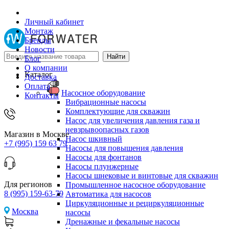
Личный кабинет
Монтаж
Бренды
Новости
Блог
О компании
Каталог
Доставка
Оплата
Насосное оборудование
Контакты
Вибрационные насосы
Комплектующие для скважин
Насос для увеличения давления газа и
невзрывоопасных газов
Магазин в Москве
Насос шкивный
+7 (995) 159 63 79
Насосы для повышения давления
Насосы для фонтанов
Насосы плунжерные
Насосы шнековые и винтовые для скважин
Для регионов
Промышленное насосное оборудование
8 (995) 159-63-79
Автоматика для насосов
Циркуляционные и рециркуляционные
Москва
насосы
Дренажные и фекальные насосы