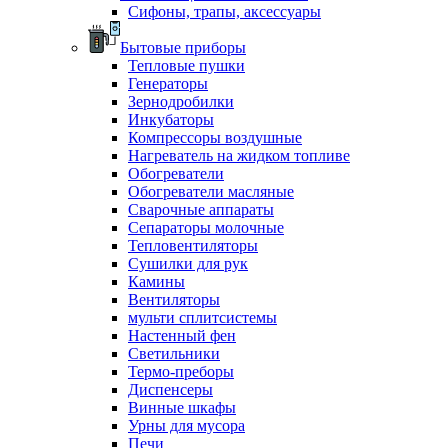
Сифоны, трапы, аксессуары
Бытовые приборы
Тепловые пушки
Генераторы
Зернодробилки
Инкубаторы
Компрессоры воздушные
Нагреватель на жидком топливе
Обогреватели
Обогреватели масляные
Сварочные аппараты
Сепараторы молочные
Тепловентиляторы
Сушилки для рук
Камины
Вентиляторы
мульти сплитсистемы
Настенный фен
Светильники
Термо-преборы
Диспенсеры
Винные шкафы
Урны для мусора
Печи