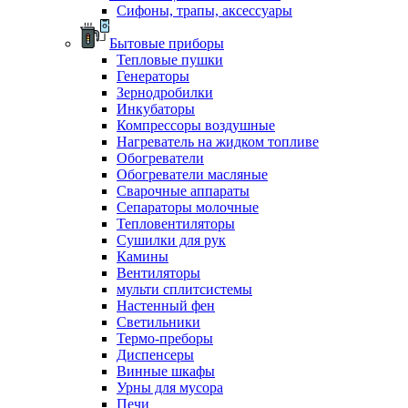
Сифоны, трапы, аксессуары
Бытовые приборы
Тепловые пушки
Генераторы
Зернодробилки
Инкубаторы
Компрессоры воздушные
Нагреватель на жидком топливе
Обогреватели
Обогреватели масляные
Сварочные аппараты
Сепараторы молочные
Тепловентиляторы
Сушилки для рук
Камины
Вентиляторы
мульти сплитсистемы
Настенный фен
Светильники
Термо-преборы
Диспенсеры
Винные шкафы
Урны для мусора
Печи