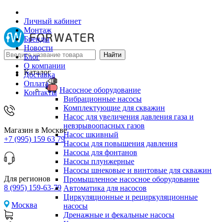
Личный кабинет
Монтаж
Бренды
Новости
Блог
О компании
Каталог
Доставка
Оплата
Насосное оборудование
Контакты
Вибрационные насосы
Комплектующие для скважин
Насос для увеличения давления газа и
невзрывоопасных газов
Магазин в Москве
Насос шкивный
+7 (995) 159 63 79
Насосы для повышения давления
Насосы для фонтанов
Насосы плунжерные
Насосы шнековые и винтовые для скважин
Для регионов
Промышленное насосное оборудование
8 (995) 159-63-79
Автоматика для насосов
Циркуляционные и рециркуляционные
Москва
насосы
Дренажные и фекальные насосы