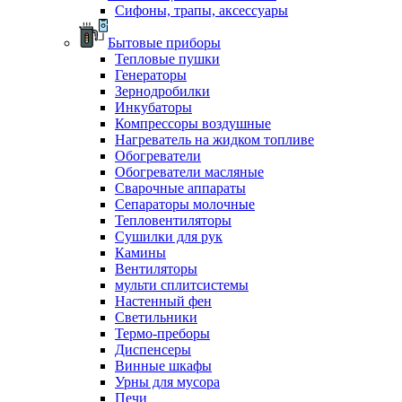
Сифоны, трапы, аксессуары
Бытовые приборы
Тепловые пушки
Генераторы
Зернодробилки
Инкубаторы
Компрессоры воздушные
Нагреватель на жидком топливе
Обогреватели
Обогреватели масляные
Сварочные аппараты
Сепараторы молочные
Тепловентиляторы
Сушилки для рук
Камины
Вентиляторы
мульти сплитсистемы
Настенный фен
Светильники
Термо-преборы
Диспенсеры
Винные шкафы
Урны для мусора
Печи