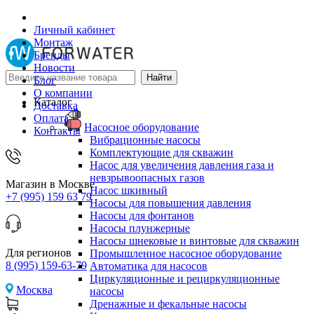
Личный кабинет
Монтаж
Бренды
Новости
Блог
О компании
Каталог
Доставка
Оплата
Насосное оборудование
Контакты
Вибрационные насосы
Комплектующие для скважин
Насос для увеличения давления газа и
невзрывоопасных газов
Магазин в Москве
Насос шкивный
+7 (995) 159 63 79
Насосы для повышения давления
Насосы для фонтанов
Насосы плунжерные
Насосы шнековые и винтовые для скважин
Для регионов
Промышленное насосное оборудование
8 (995) 159-63-79
Автоматика для насосов
Циркуляционные и рециркуляционные
Москва
насосы
Дренажные и фекальные насосы