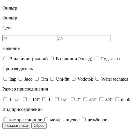
Фильтр
Фильтр
Цена
Наличие
В наличии (рынок)
В наличии (склад)
Под заказ
Производитель
Itap
Jaco
Tim
Uni-fitt
Vodotok
Water technics
Размер присоединения
1 1/2"
1 1/4"
1"
1/2"
2"
3/4"
3/8"
dn5
Вид присоединения
компрессионное
межфланцевое
резьбовое
Показать все
Сброс