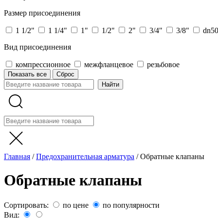
Размер присоединения
1 1/2"
1 1/4"
1"
1/2"
2"
3/4"
3/8"
dn5
Вид присоединения
компрессионное
межфланцевое
резьбовое
Показать все
Сброс
Главная
/
Предохранительная арматура
/
Обратные клапаны
Обратные клапаны
Сортировать:
по цене
по популярности
Вид: