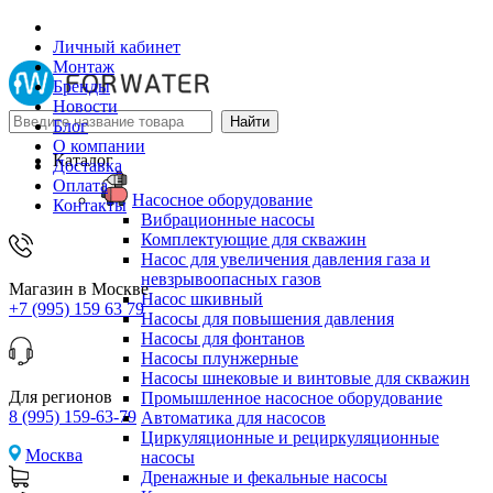
Личный кабинет
Монтаж
Бренды
Новости
Блог
О компании
Каталог
Доставка
Оплата
Насосное оборудование
Контакты
Вибрационные насосы
Комплектующие для скважин
Насос для увеличения давления газа и
невзрывоопасных газов
Магазин в Москве
Насос шкивный
+7 (995) 159 63 79
Насосы для повышения давления
Насосы для фонтанов
Насосы плунжерные
Насосы шнековые и винтовые для скважин
Для регионов
Промышленное насосное оборудование
8 (995) 159-63-79
Автоматика для насосов
Циркуляционные и рециркуляционные
Москва
насосы
Дренажные и фекальные насосы