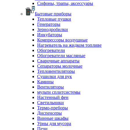
Сифоны, трапы, аксессуары
Бытовые приборы
Тепловые пушки
Генераторы
Зернодробилки
Инкубаторы
Компрессоры воздушные
Нагреватель на жидком топливе
Обогреватели
Обогреватели масляные
Сварочные аппараты
Сепараторы молочные
Тепловентиляторы
Сушилки для рук
Камины
Вентиляторы
мульти сплитсистемы
Настенный фен
Светильники
Термо-преборы
Диспенсеры
Винные шкафы
Урны для мусора
Печи