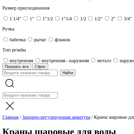
Размер присоединения
1 1/4"
1"
1"1/2
1"1/4
1/2
1/2"
2"
3/4"
Ручка
бабочка
рычаг
флажок
Тип резьбы
внутренняя
внутренняя - наружняя
металл
наруж
Показать все
Сброс
Главная
/
Запорно-регулирующая арматура
/
Краны шаровые дл
Краны шаровые для воды