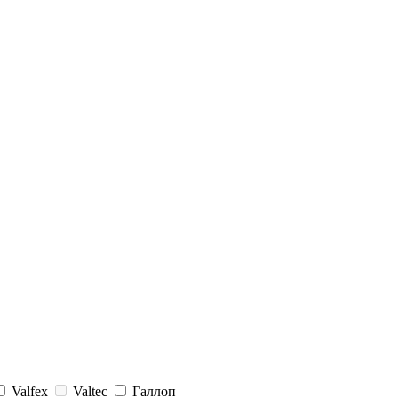
Valfex
Valtec
Галлоп