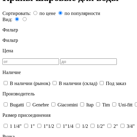
Сортировать:
по цене
по популярности
Вид:
Фильтр
Фильтр
Цена
Наличие
В наличии (рынок)
В наличии (склад)
Под заказ
Производитель
Bugatti
Genebre
Giacomini
Itap
Tim
Uni-fitt
Размер присоединения
1 1/4"
1"
1"1/2
1"1/4
1/2
1/2"
2"
3/4"
Ручка