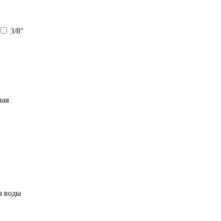
3/8"
ная
я воды