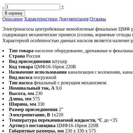
-
+
В корзину
Описание
Характеристики
Документация
Отзывы
Электронасосы центробежные моноблочные фекальные ЦМФ режу
содержащих механические примеси (солома, кормовые отходы и 
Характерной особенностью данных насосов является наличие ре
Тип товара
насосное оборудование, дренажные и фекальны
Страна
Россия
Вид присоединения
штуцер
Код товара
ЦМФ16-16реж 220В
Назначение использования
канализация с волокнами, кана
Вид насоса
погружной
Тип насоса
фекальный с режущим механизмом
Номинальный ток, А
9,0
Высота, мм
230
Длина, мм
575
Ширина, мм
330
Размер присоединения
2"
Электропитание, В
1х220
Температура перекачиваемой жидкости, °С
до +35
Артикул поставщика
ЦМФ16-16реж 220В
Габаритные размеры, мм
230 x 330 x 575