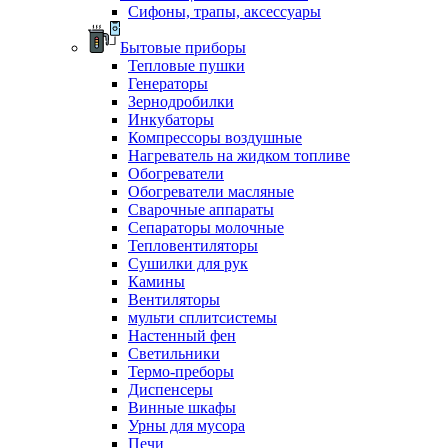
Сифоны, трапы, аксессуары
Бытовые приборы
Тепловые пушки
Генераторы
Зернодробилки
Инкубаторы
Компрессоры воздушные
Нагреватель на жидком топливе
Обогреватели
Обогреватели масляные
Сварочные аппараты
Сепараторы молочные
Тепловентиляторы
Сушилки для рук
Камины
Вентиляторы
мульти сплитсистемы
Настенный фен
Светильники
Термо-преборы
Диспенсеры
Винные шкафы
Урны для мусора
Печи