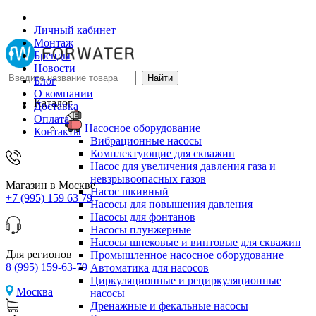
Личный кабинет
Монтаж
Бренды
Новости
Блог
О компании
Каталог
Доставка
Оплата
Насосное оборудование
Контакты
Вибрационные насосы
Комплектующие для скважин
Насос для увеличения давления газа и
невзрывоопасных газов
Магазин в Москве
Насос шкивный
+7 (995) 159 63 79
Насосы для повышения давления
Насосы для фонтанов
Насосы плунжерные
Насосы шнековые и винтовые для скважин
Для регионов
Промышленное насосное оборудование
8 (995) 159-63-79
Автоматика для насосов
Циркуляционные и рециркуляционные
Москва
насосы
Дренажные и фекальные насосы