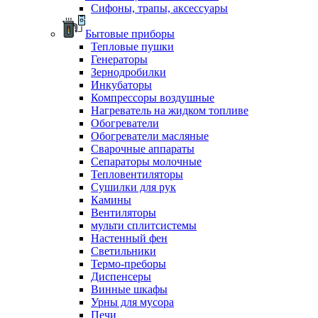
Сифоны, трапы, аксессуары
Бытовые приборы
Тепловые пушки
Генераторы
Зернодробилки
Инкубаторы
Компрессоры воздушные
Нагреватель на жидком топливе
Обогреватели
Обогреватели масляные
Сварочные аппараты
Сепараторы молочные
Тепловентиляторы
Сушилки для рук
Камины
Вентиляторы
мульти сплитсистемы
Настенный фен
Светильники
Термо-преборы
Диспенсеры
Винные шкафы
Урны для мусора
Печи