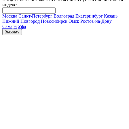
индекс:
Москва
Санкт-Петербург
Волгоград
Екатеринбург
Казань
Нижний Новгород
Новосибирск
Омск
Ростов-на-Дону
Самара
Уфа