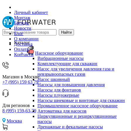
Личный кабинет
Монтаж
Бренды
Новости
Блог
О компании
Каталог
Доставка
Оплата
Насосное оборудование
Контакты
Вибрационные насосы
Комплектующие для скважин
Насос для увеличения давления газа и
невзрывоопасных газов
Магазин в Москве
Насос шкивный
+7 (995) 159 63 79
Насосы для повышения давления
Насосы для фонтанов
Насосы плунжерные
Насосы шнековые и винтовые для скважин
Для регионов
Промышленное насосное оборудование
8 (995) 159-63-79
Автоматика для насосов
Циркуляционные и рециркуляционные
Москва
насосы
Дренажные и фекальные насосы