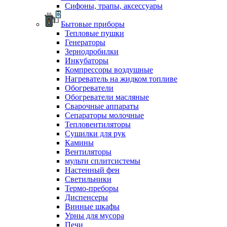
Сифоны, трапы, аксессуары
Бытовые приборы
Тепловые пушки
Генераторы
Зернодробилки
Инкубаторы
Компрессоры воздушные
Нагреватель на жидком топливе
Обогреватели
Обогреватели масляные
Сварочные аппараты
Сепараторы молочные
Тепловентиляторы
Сушилки для рук
Камины
Вентиляторы
мульти сплитсистемы
Настенный фен
Светильники
Термо-преборы
Диспенсеры
Винные шкафы
Урны для мусора
Печи