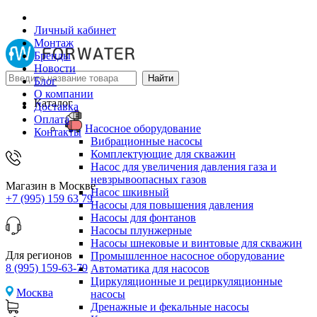
Личный кабинет
Монтаж
Бренды
Новости
Блог
О компании
Каталог
Доставка
Оплата
Насосное оборудование
Контакты
Вибрационные насосы
Комплектующие для скважин
Насос для увеличения давления газа и
невзрывоопасных газов
Магазин в Москве
Насос шкивный
+7 (995) 159 63 79
Насосы для повышения давления
Насосы для фонтанов
Насосы плунжерные
Насосы шнековые и винтовые для скважин
Для регионов
Промышленное насосное оборудование
8 (995) 159-63-79
Автоматика для насосов
Циркуляционные и рециркуляционные
Москва
насосы
Дренажные и фекальные насосы