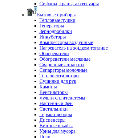
Сифоны, трапы, аксессуары
Бытовые приборы
Тепловые пушки
Генераторы
Зернодробилки
Инкубаторы
Компрессоры воздушные
Нагреватель на жидком топливе
Обогреватели
Обогреватели масляные
Сварочные аппараты
Сепараторы молочные
Тепловентиляторы
Сушилки для рук
Камины
Вентиляторы
мульти сплитсистемы
Настенный фен
Светильники
Термо-преборы
Диспенсеры
Винные шкафы
Урны для мусора
Печи