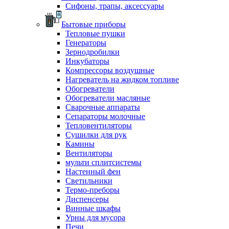
Сифоны, трапы, аксессуары
Бытовые приборы
Тепловые пушки
Генераторы
Зернодробилки
Инкубаторы
Компрессоры воздушные
Нагреватель на жидком топливе
Обогреватели
Обогреватели масляные
Сварочные аппараты
Сепараторы молочные
Тепловентиляторы
Сушилки для рук
Камины
Вентиляторы
мульти сплитсистемы
Настенный фен
Светильники
Термо-преборы
Диспенсеры
Винные шкафы
Урны для мусора
Печи