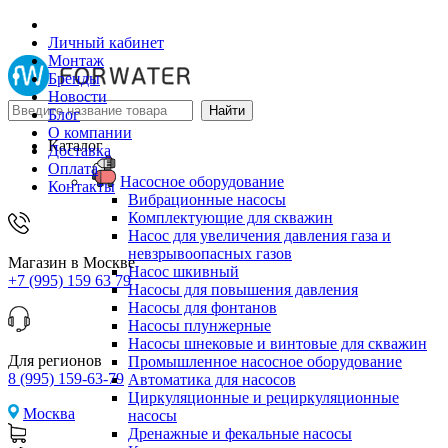
Личный кабинет
Монтаж
Бренды
Новости
Блог
О компании
Каталог
Доставка
Оплата
Насосное оборудование
Контакты
Вибрационные насосы
Комплектующие для скважин
Насос для увеличения давления газа и
невзрывоопасных газов
Магазин в Москве
Насос шкивный
+7 (995) 159 63 79
Насосы для повышения давления
Насосы для фонтанов
Насосы плунжерные
Насосы шнековые и винтовые для скважин
Для регионов
Промышленное насосное оборудование
8 (995) 159-63-79
Автоматика для насосов
Циркуляционные и рециркуляционные
Москва
насосы
Дренажные и фекальные насосы