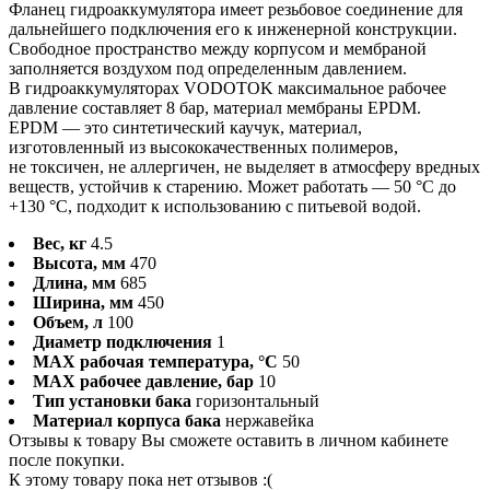
Фланец гидроаккумулятора имеет резьбовое соединение для
дальнейшего подключения его к инженерной конструкции.
Свободное пространство между корпусом и мембраной
заполняется воздухом под определенным давлением.
В гидроаккумуляторах VODOTOK максимальное рабочее
давление составляет 8 бар, материал мембраны EPDM.
EPDM — это синтетический каучук, материал,
изготовленный из высококачественных полимеров,
не токсичен, не аллергичен, не выделяет в атмосферу вредных
веществ, устойчив к старению. Может работать — 50 °C до
+130 °C, подходит к использованию с питьевой водой.
Вес, кг
4.5
Высота, мм
470
Длина, мм
685
Ширина, мм
450
Объем, л
100
Диаметр подключения
1
MAX рабочая температура, °C
50
MAX рабочее давление, бар
10
Тип установки бака
горизонтальный
Материал корпуса бака
нержавейка
Отзывы к товару Вы сможете оставить в личном кабинете
после покупки.
К этому товару пока нет отзывов :(