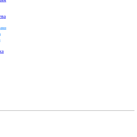
ева
дами
а
и
ха