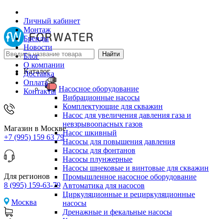
Личный кабинет
Монтаж
Бренды
Новости
Блог
О компании
Каталог
Доставка
Оплата
Насосное оборудование
Контакты
Вибрационные насосы
Комплектующие для скважин
Насос для увеличения давления газа и
невзрывоопасных газов
Магазин в Москве
Насос шкивный
+7 (995) 159 63 79
Насосы для повышения давления
Насосы для фонтанов
Насосы плунжерные
Насосы шнековые и винтовые для скважин
Для регионов
Промышленное насосное оборудование
8 (995) 159-63-79
Автоматика для насосов
Циркуляционные и рециркуляционные
Москва
насосы
Дренажные и фекальные насосы