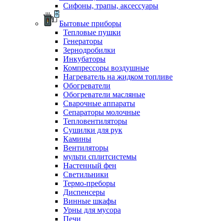
Сифоны, трапы, аксессуары
Бытовые приборы
Тепловые пушки
Генераторы
Зернодробилки
Инкубаторы
Компрессоры воздушные
Нагреватель на жидком топливе
Обогреватели
Обогреватели масляные
Сварочные аппараты
Сепараторы молочные
Тепловентиляторы
Сушилки для рук
Камины
Вентиляторы
мульти сплитсистемы
Настенный фен
Светильники
Термо-преборы
Диспенсеры
Винные шкафы
Урны для мусора
Печи