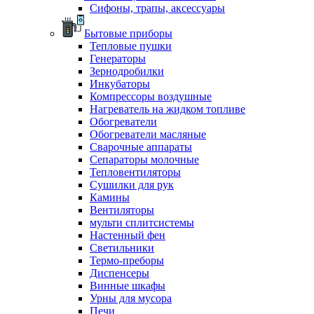
Сифоны, трапы, аксессуары
Бытовые приборы
Тепловые пушки
Генераторы
Зернодробилки
Инкубаторы
Компрессоры воздушные
Нагреватель на жидком топливе
Обогреватели
Обогреватели масляные
Сварочные аппараты
Сепараторы молочные
Тепловентиляторы
Сушилки для рук
Камины
Вентиляторы
мульти сплитсистемы
Настенный фен
Светильники
Термо-преборы
Диспенсеры
Винные шкафы
Урны для мусора
Печи