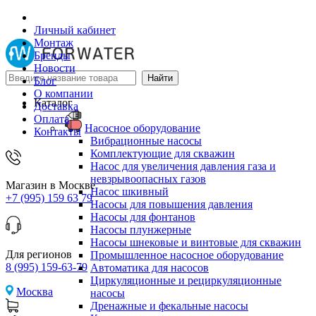
Личный кабинет
Монтаж
Бренды
Новости
Блог
О компании
Каталог
Доставка
Оплата
Насосное оборудование
Контакты
Вибрационные насосы
Комплектующие для скважин
Насос для увеличения давления газа и
невзрывоопасных газов
Магазин в Москве
Насос шкивный
+7 (995) 159 63 79
Насосы для повышения давления
Насосы для фонтанов
Насосы плунжерные
Насосы шнековые и винтовые для скважин
Для регионов
Промышленное насосное оборудование
8 (995) 159-63-79
Автоматика для насосов
Циркуляционные и рециркуляционные
Москва
насосы
Дренажные и фекальные насосы