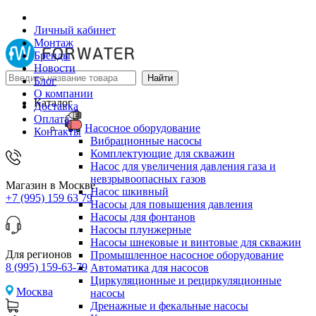
Личный кабинет
Монтаж
Бренды
Новости
Блог
О компании
Каталог
Доставка
Оплата
Насосное оборудование
Контакты
Вибрационные насосы
Комплектующие для скважин
Насос для увеличения давления газа и
невзрывоопасных газов
Магазин в Москве
Насос шкивный
+7 (995) 159 63 79
Насосы для повышения давления
Насосы для фонтанов
Насосы плунжерные
Насосы шнековые и винтовые для скважин
Для регионов
Промышленное насосное оборудование
8 (995) 159-63-79
Автоматика для насосов
Циркуляционные и рециркуляционные
Москва
насосы
Дренажные и фекальные насосы