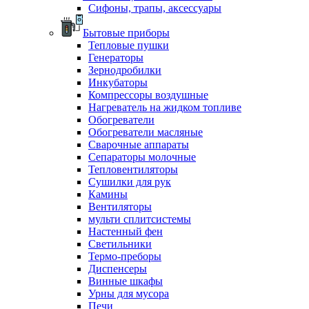
Сифоны, трапы, аксессуары
Бытовые приборы
Тепловые пушки
Генераторы
Зернодробилки
Инкубаторы
Компрессоры воздушные
Нагреватель на жидком топливе
Обогреватели
Обогреватели масляные
Сварочные аппараты
Сепараторы молочные
Тепловентиляторы
Сушилки для рук
Камины
Вентиляторы
мульти сплитсистемы
Настенный фен
Светильники
Термо-преборы
Диспенсеры
Винные шкафы
Урны для мусора
Печи