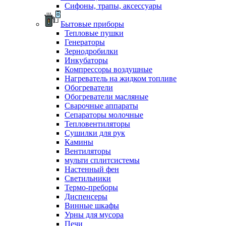
Сифоны, трапы, аксессуары
Бытовые приборы
Тепловые пушки
Генераторы
Зернодробилки
Инкубаторы
Компрессоры воздушные
Нагреватель на жидком топливе
Обогреватели
Обогреватели масляные
Сварочные аппараты
Сепараторы молочные
Тепловентиляторы
Сушилки для рук
Камины
Вентиляторы
мульти сплитсистемы
Настенный фен
Светильники
Термо-преборы
Диспенсеры
Винные шкафы
Урны для мусора
Печи