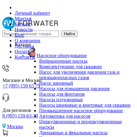
Личный кабинет
Монтаж
Бренды
Новости
Блог
О компании
Каталог
Доставка
Оплата
Насосное оборудование
Контакты
Вибрационные насосы
Комплектующие для скважин
Насос для увеличения давления газа и
невзрывоопасных газов
Магазин в Москве
Насос шкивный
+7 (995) 159 63 79
Насосы для повышения давления
Насосы для фонтанов
Насосы плунжерные
Насосы шнековые и винтовые для скважин
Для регионов
Промышленное насосное оборудование
8 (995) 159-63-79
Автоматика для насосов
Циркуляционные и рециркуляционные
Москва
насосы
Дренажные и фекальные насосы