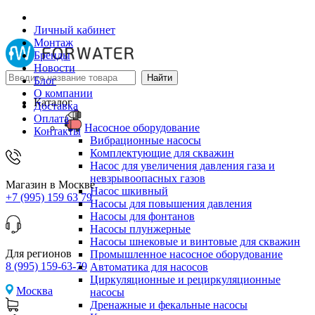
Личный кабинет
Монтаж
Бренды
Новости
Блог
О компании
Каталог
Доставка
Оплата
Насосное оборудование
Контакты
Вибрационные насосы
Комплектующие для скважин
Насос для увеличения давления газа и
невзрывоопасных газов
Магазин в Москве
Насос шкивный
+7 (995) 159 63 79
Насосы для повышения давления
Насосы для фонтанов
Насосы плунжерные
Насосы шнековые и винтовые для скважин
Для регионов
Промышленное насосное оборудование
8 (995) 159-63-79
Автоматика для насосов
Циркуляционные и рециркуляционные
Москва
насосы
Дренажные и фекальные насосы