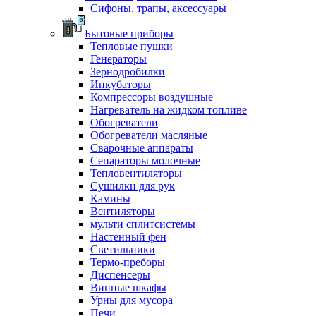
Сифоны, трапы, аксессуары
Бытовые приборы
Тепловые пушки
Генераторы
Зернодробилки
Инкубаторы
Компрессоры воздушные
Нагреватель на жидком топливе
Обогреватели
Обогреватели масляные
Сварочные аппараты
Сепараторы молочные
Тепловентиляторы
Сушилки для рук
Камины
Вентиляторы
мульти сплитсистемы
Настенный фен
Светильники
Термо-преборы
Диспенсеры
Винные шкафы
Урны для мусора
Печи