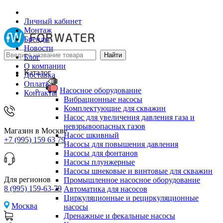
Личный кабинет
Монтаж
Бренды
Новости
Блог
О компании
Каталог
Доставка
Оплата
Насосное оборудование
Контакты
Вибрационные насосы
Комплектующие для скважин
Насос для увеличения давления газа и
невзрывоопасных газов
Магазин в Москве
Насос шкивный
+7 (995) 159 63 79
Насосы для повышения давления
Насосы для фонтанов
Насосы плунжерные
Насосы шнековые и винтовые для скважин
Для регионов
Промышленное насосное оборудование
8 (995) 159-63-79
Автоматика для насосов
Циркуляционные и рециркуляционные
Москва
насосы
Дренажные и фекальные насосы