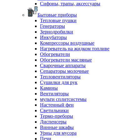
Сифоны, трапы, аксессуары
Бытовые приборы
Тепловые пушки
Генераторы
Зернодробилки
Инкубаторы
Компрессоры воздушные
Нагреватель на жидком топливе
Обогреватели
Обогреватели масляные
Сварочные аппараты
Сепараторы молочные
Тепловентиляторы
Сушилки для рук
Камины
Вентиляторы
мульти сплитсистемы
Настенный фен
Светильники
Термо-преборы
Диспенсеры
Винные шкафы
Урны для мусора
Печи