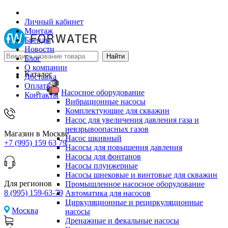
Личный кабинет
Монтаж
Бренды
Новости
Блог
О компании
Каталог
Доставка
Оплата
Насосное оборудование
Контакты
Вибрационные насосы
Комплектующие для скважин
Насос для увеличения давления газа и
невзрывоопасных газов
Магазин в Москве
Насос шкивный
+7 (995) 159 63 79
Насосы для повышения давления
Насосы для фонтанов
Насосы плунжерные
Насосы шнековые и винтовые для скважин
Для регионов
Промышленное насосное оборудование
8 (995) 159-63-79
Автоматика для насосов
Циркуляционные и рециркуляционные
Москва
насосы
Дренажные и фекальные насосы