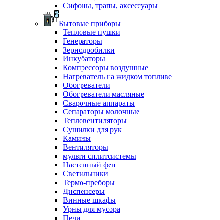
Сифоны, трапы, аксессуары
Бытовые приборы
Тепловые пушки
Генераторы
Зернодробилки
Инкубаторы
Компрессоры воздушные
Нагреватель на жидком топливе
Обогреватели
Обогреватели масляные
Сварочные аппараты
Сепараторы молочные
Тепловентиляторы
Сушилки для рук
Камины
Вентиляторы
мульти сплитсистемы
Настенный фен
Светильники
Термо-преборы
Диспенсеры
Винные шкафы
Урны для мусора
Печи