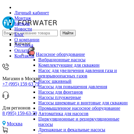
Личный кабинет
Монтаж
Бренды
Новости
Блог
О компании
Каталог
Доставка
Оплата
Насосное оборудование
Контакты
Вибрационные насосы
Комплектующие для скважин
Насос для увеличения давления газа и
невзрывоопасных газов
Магазин в Москве
Насос шкивный
+7 (995) 159 63 79
Насосы для повышения давления
Насосы для фонтанов
Насосы плунжерные
Насосы шнековые и винтовые для скважин
Для регионов
Промышленное насосное оборудование
8 (995) 159-63-79
Автоматика для насосов
Циркуляционные и рециркуляционные
Москва
насосы
Дренажные и фекальные насосы