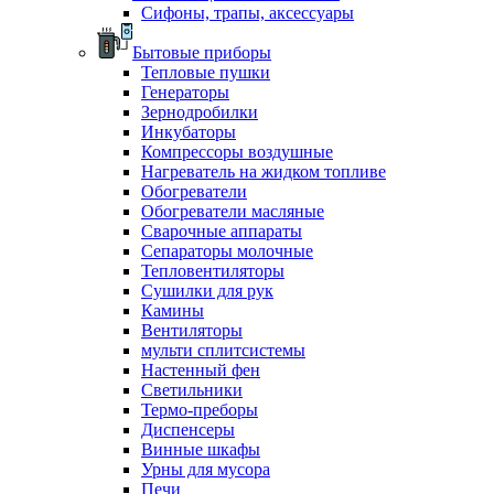
Сифоны, трапы, аксессуары
Бытовые приборы
Тепловые пушки
Генераторы
Зернодробилки
Инкубаторы
Компрессоры воздушные
Нагреватель на жидком топливе
Обогреватели
Обогреватели масляные
Сварочные аппараты
Сепараторы молочные
Тепловентиляторы
Сушилки для рук
Камины
Вентиляторы
мульти сплитсистемы
Настенный фен
Светильники
Термо-преборы
Диспенсеры
Винные шкафы
Урны для мусора
Печи