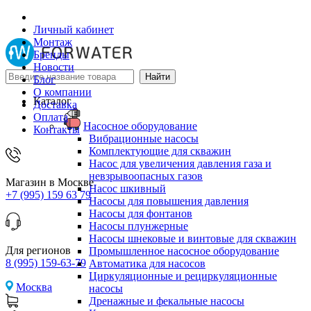
Личный кабинет
Монтаж
Бренды
Новости
Блог
О компании
Каталог
Доставка
Оплата
Насосное оборудование
Контакты
Вибрационные насосы
Комплектующие для скважин
Насос для увеличения давления газа и
невзрывоопасных газов
Магазин в Москве
Насос шкивный
+7 (995) 159 63 79
Насосы для повышения давления
Насосы для фонтанов
Насосы плунжерные
Насосы шнековые и винтовые для скважин
Для регионов
Промышленное насосное оборудование
8 (995) 159-63-79
Автоматика для насосов
Циркуляционные и рециркуляционные
Москва
насосы
Дренажные и фекальные насосы