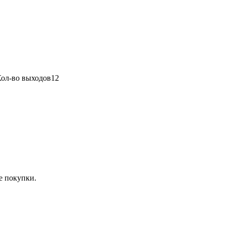
ол-во выходов
12
е покупки.