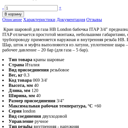
-
+
В корзину
Описание
Характеристики
Документация
Отзывы
Кран шаровой для газа HB London бабочка ITAP 3/4" предназна
ITAP отличается простотой монтажа, небольшими габаритами, 
трубопроводу применяется наружная и внутренняя резьба HB. 
Шар, шток и муфта выполняются из латуни, уплотнение шара – 
рабочее давление – 20 бар (для газа – 5 бар).
Тип товара
краны шаровые
Страна
Италия
Вид присоединения
резьбовое
Вес, кг
0.3
Код товара
069 3/4'
Высота, мм
40
Длина, мм
120
Ширина, мм
40
Размер присоединения
3/4"
Максимальная рабочая температура, °С
+60
Серия
london
Вид соединения
двухходовой
Управление
ручное
Тип резьбы
внутренняя - наружняя