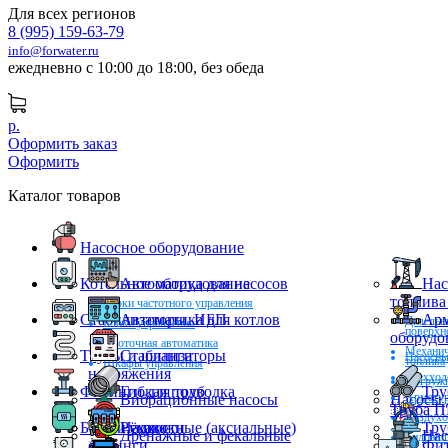
Для всех регионов
8 (995) 159-63-79
info@forwater.ru
ежедневно с 10:00 до 18:00, без обеда
р.
Оформить заказ
Оформить
Каталог товаров
Насосное оборудование
Котельное оборудование
Автоматика для насосов
Нас
топлива
Блоки частотного управления
Стабилизаторы, ИБП
Автоматика для котлов
Арм
Дизельн
Блоки управления
поверхн
оборудо
Проточная автоматика
Механич
Трубы и шланги
Стабилизаторы
Насосны
топлива
Шкафы управления
напряжения
Трехход
Погружн
Фитинги для труб
Гибкая подводка
Тру
Арматур
Вибрационные насосы
Насосы 
Труба 
Воздухо
Баки и ёмкости
Рукава
Надвижные (аксиальные)
Тр
Дренажные и фекальные
Нас
Гидравл
фитинги
Фит