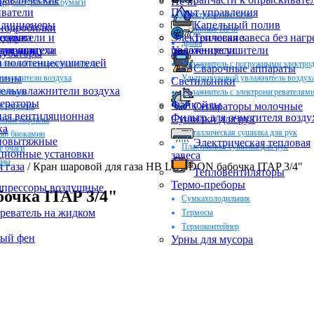
Печи
ер для туалетной бумаги
ватели
Пульт управления
Электрические печи
ндиционеры
Капельный полив
нодробилки
Дровяные Печи
оздуха
еские
деватели и
Электрические
Тепловая завеса без нагр
дрова
ктующие
ли воздуха
цесушители
Увлажнители
полотенцесушители
убаторы
 полотенцесушителей
енный осушитель воздуха
Увлажнитель с погружными электро
Сварочные аппараты
мины
 осушители воздуха
Ультразвуковой увлажнитель воздух
Светильники
ельувлажнители воздуха
окамины
Увлажнитель с электронагревателям
ераторы
Фанкойлы
Сепараторы молочные
е порталы
ая вентиляционная
Фильтр для очистителя возду
Сушилки для рук
еские порталы
ка
Металлическая сушилка для рук
ый биокамин
новытяжные
Электрическая тепловая
Пластиковая сушилка для рук
 очаги
ционные установки
завеса
ины
 газа
/
Кран шаровой для газа НВ LONDON бабочка ITAP 3/4"
Тепловентиляторы
Термо-преборы
прессоры воздушные
очка ITAP 3/4"
Сумкахолодильник
реватель на жидком
Термосы
Термоконтейнер
ный фен
Урны для мусора