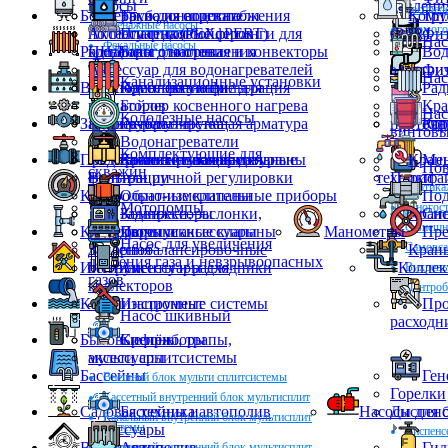
насосы
давлени
Распред
Бойлеры водонагреватели
Труба из сшитого
Баки для водоснабжения
Комп
Тру
Дренажные насосы
Термого
полиэтилена (PEX, PERT)
Аксессуар для бойлеров
Пластиковые фитинги для
(PPR)
Фит
Нас
Фекальные насосы
Радиаторы отопления и конвекторы
ПНД
косвенного нагрева
Баки для отопления
Вод
Аксессуар для водонагревателей
электри
Фит
Нас
Канализационные установки
Водоподготовка и фильтрация
Пресс фитинги
Комплектующие для
Рад
радиаторов
Бойлер косвенного нагрева
Кра
Нас
Колодезные насосы
Запорно-регулирующая арматура
Конвекторы
Грубая очистка
проточ
Рад
Кор
винтовы
Водонагреватели
Комплектующие для
Предохранительная арматура
электрические накопительные
Комплектующие для
Балансировочные клапаны
Кран
Ме
Пов
скважин
фильтрации
Вентили ручной регулировки
техники
Пурифа
Вертика
Контрольно-измерительные приборы
Обратные клапаны
Под
Мотопомпы
Многост
Компрессоры
Задвижки, заслонки,
Кран
Сис
С внешн
Коллекторы и аксессуары
затворы
Перепускные клапаны
Датчики
Манометры
Пре
Насос для увеличения
Самовс
Запорнобалансировочные
давления
Краны
давления газа и невзрывоопасных
Инструменты и расходники
вентили
Аксессуары для
Коллек
Вихрев
газов
коллекторов
Центро
Канализационные системы
Инструмент
Про
Насос шкивный
расходн
Бытовые приборы
Крепёж
Сифоны, трапы,
аксессуары
мульти сплитсистемы
Бассейны
Ген
Внешний блок мульти сплитсистемы
Горелки
Кассетный внутренний блок мультисплит
Садовая техника автополив
Бассейны и
Насосы для 
Диспен
Канальный внутренний блок мультисплит
системы
аксессуары
Диспенс
Вентиляция
Автополив
Гид
Настенный внутренний блок мультисплит