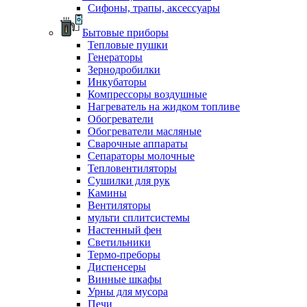
Сифоны, трапы, аксессуары
Бытовые приборы
Тепловые пушки
Генераторы
Зернодробилки
Инкубаторы
Компрессоры воздушные
Нагреватель на жидком топливе
Обогреватели
Обогреватели масляные
Сварочные аппараты
Сепараторы молочные
Тепловентиляторы
Сушилки для рук
Камины
Вентиляторы
мульти сплитсистемы
Настенный фен
Светильники
Термо-преборы
Диспенсеры
Винные шкафы
Урны для мусора
Печи