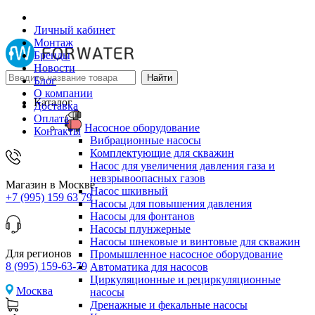
Личный кабинет
Монтаж
Бренды
Новости
Блог
О компании
Каталог
Доставка
Оплата
Насосное оборудование
Контакты
Вибрационные насосы
Комплектующие для скважин
Насос для увеличения давления газа и
невзрывоопасных газов
Магазин в Москве
Насос шкивный
+7 (995) 159 63 79
Насосы для повышения давления
Насосы для фонтанов
Насосы плунжерные
Насосы шнековые и винтовые для скважин
Для регионов
Промышленное насосное оборудование
8 (995) 159-63-79
Автоматика для насосов
Циркуляционные и рециркуляционные
Москва
насосы
Дренажные и фекальные насосы