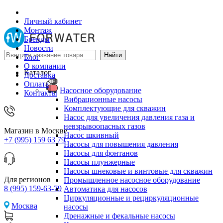
Личный кабинет
Монтаж
Бренды
Новости
Блог
О компании
Каталог
Доставка
Оплата
Насосное оборудование
Контакты
Вибрационные насосы
Комплектующие для скважин
Насос для увеличения давления газа и
невзрывоопасных газов
Магазин в Москве
Насос шкивный
+7 (995) 159 63 79
Насосы для повышения давления
Насосы для фонтанов
Насосы плунжерные
Насосы шнековые и винтовые для скважин
Для регионов
Промышленное насосное оборудование
8 (995) 159-63-79
Автоматика для насосов
Циркуляционные и рециркуляционные
Москва
насосы
Дренажные и фекальные насосы