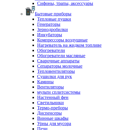
Сифоны, трапы, аксессуары
Бытовые приборы
Тепловые пушки
Генераторы
Зернодробилки
Инкубаторы
Компрессоры воздушные
Нагреватель на жидком топливе
Обогреватели
Обогреватели масляные
Сварочные аппараты
Сепараторы молочные
Тепловентиляторы
Сушилки для рук
Камины
Вентиляторы
мульти сплитсистемы
Настенный фен
Светильники
Термо-преборы
Диспенсеры
Винные шкафы
Урны для мусора
Печи