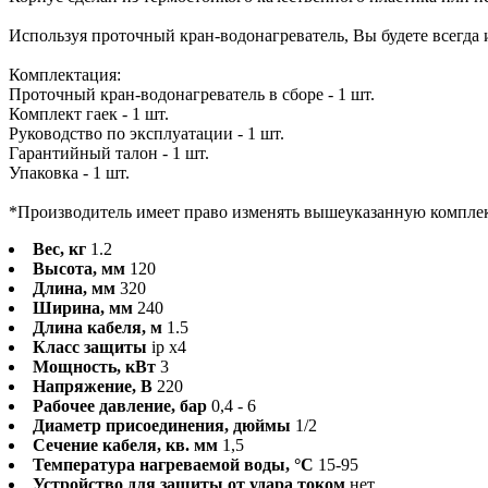
Используя проточный кран-водонагреватель, Вы будете всегда 
Комплектация:
Проточный кран-водонагреватель в сборе - 1 шт.
Комплект гаек - 1 шт.
Руководство по эксплуатации - 1 шт.
Гарантийный талон - 1 шт.
Упаковка - 1 шт.
*Производитель имеет право изменять вышеуказанную компл
Вес, кг
1.2
Высота, мм
120
Длина, мм
320
Ширина, мм
240
Длина кабеля, м
1.5
Класс защиты
ip x4
Мощность, кВт
3
Напряжение, В
220
Рабочее давление, бар
0,4 - 6
Диаметр присоединения, дюймы
1/2
Сечение кабеля, кв. мм
1,5
Температура нагреваемой воды, °C
15-95
Устройство для защиты от удара током
нет