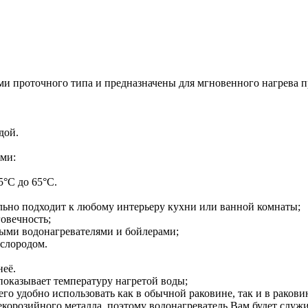
ми проточного типа и предназначены для мгновенного нагрева 
одой.
ами:
5°С до 65°С.
льно подходит к любому интерьеру кухни или ванной комнаты;
говечность;
ными водонагревателями и бойлерами;
ислородом.
неё.
оказывает температуру нагретой воды;
о удобно использовать как в обычной раковине, так и в ракови
екорозийного металла, поэтому водонагреватель Вам будет служ