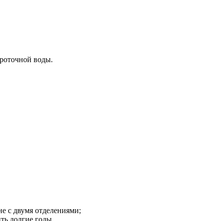
проточной воды.
не с двумя отделениями;
ить долгие годы.