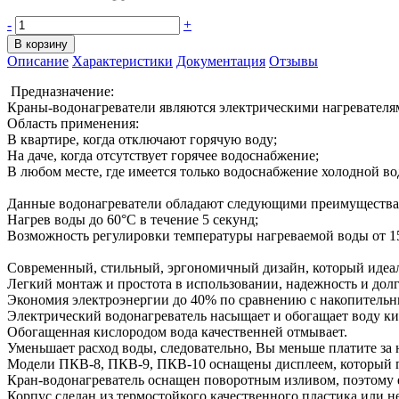
-
+
В корзину
Описание
Характеристики
Документация
Отзывы
Предназначение:
Краны-водонагреватели являются электрическими нагревателя
Область применения:
В квартире, когда отключают горячую воду;
На даче, когда отсутствует горячее водоснабжение;
В любом месте, где имеется только водоснабжение холодной в
Данные водонагреватели обладают следующими преимуществ
Нагрев воды до 60°С в течение 5 секунд;
Возможность регулировки температуры нагреваемой воды от 1
Современный, стильный, эргономичный дизайн, который идеа
Легкий монтаж и простота в использовании, надежность и дол
Экономия электроэнергии до 40% по сравнению с накопитель
Электрический водонагреватель насыщает и обогащает воду к
Обогащенная кислородом вода качественней отмывает.
Уменьшает расход воды, следовательно, Вы меньше платите за 
Модели ПКВ-8, ПКВ-9, ПКВ-10 оснащены дисплеем, который п
Кран-водонагреватель оснащен поворотным изливом, поэтому ег
Корпус сделан из термостойкого качественного пластика или н