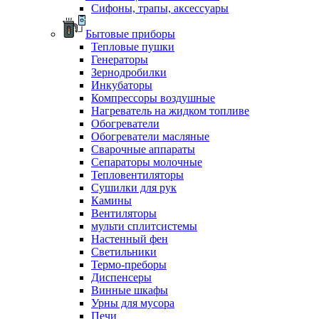
Сифоны, трапы, аксессуары
Бытовые приборы
Тепловые пушки
Генераторы
Зернодробилки
Инкубаторы
Компрессоры воздушные
Нагреватель на жидком топливе
Обогреватели
Обогреватели масляные
Сварочные аппараты
Сепараторы молочные
Тепловентиляторы
Сушилки для рук
Камины
Вентиляторы
мульти сплитсистемы
Настенный фен
Светильники
Термо-преборы
Диспенсеры
Винные шкафы
Урны для мусора
Печи