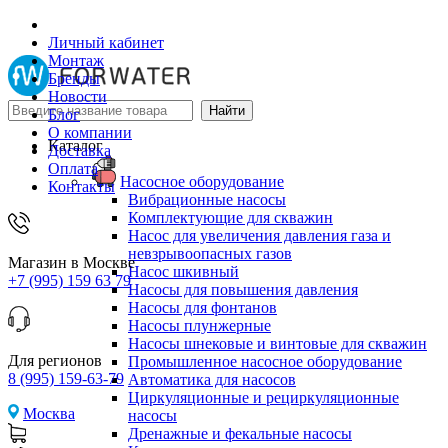
Личный кабинет
Монтаж
Бренды
Новости
Блог
О компании
Каталог
Доставка
Оплата
Насосное оборудование
Контакты
Вибрационные насосы
Комплектующие для скважин
Насос для увеличения давления газа и
невзрывоопасных газов
Магазин в Москве
Насос шкивный
+7 (995) 159 63 79
Насосы для повышения давления
Насосы для фонтанов
Насосы плунжерные
Насосы шнековые и винтовые для скважин
Для регионов
Промышленное насосное оборудование
8 (995) 159-63-79
Автоматика для насосов
Циркуляционные и рециркуляционные
Москва
насосы
Дренажные и фекальные насосы