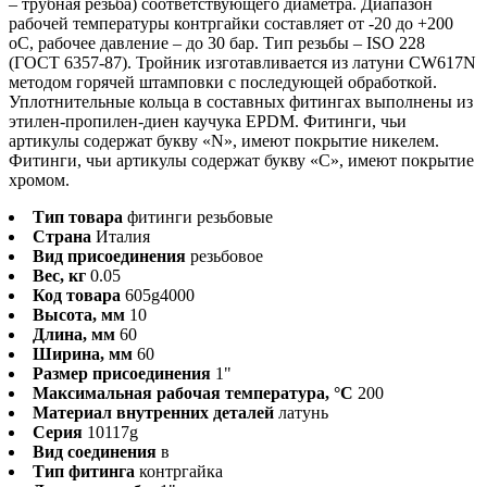
– трубная резьба) соответствующего диаметра. Диапазон
рабочей температуры контргайки составляет от -20 до +200
оС, рабочее давление – до 30 бар. Тип резьбы – ISO 228
(ГОСТ 6357-87). Тройник изготавливается из латуни CW617N
методом горячей штамповки с последующей обработкой.
Уплотнительные кольца в составных фитингах выполнены из
этилен-пропилен-диен каучука EPDM. Фитинги, чьи
артикулы содержат букву «N», имеют покрытие никелем.
Фитинги, чьи артикулы содержат букву «С», имеют покрытие
хромом.
Тип товара
фитинги резьбовые
Страна
Италия
Вид присоединения
резьбовое
Вес, кг
0.05
Код товара
605g4000
Высота, мм
10
Длина, мм
60
Ширина, мм
60
Размер присоединения
1"
Максимальная рабочая температура, °С
200
Материал внутренних деталей
латунь
Серия
10117g
Вид соединения
в
Тип фитинга
контргайка