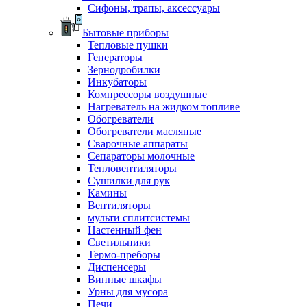
Сифоны, трапы, аксессуары
Бытовые приборы
Тепловые пушки
Генераторы
Зернодробилки
Инкубаторы
Компрессоры воздушные
Нагреватель на жидком топливе
Обогреватели
Обогреватели масляные
Сварочные аппараты
Сепараторы молочные
Тепловентиляторы
Сушилки для рук
Камины
Вентиляторы
мульти сплитсистемы
Настенный фен
Светильники
Термо-преборы
Диспенсеры
Винные шкафы
Урны для мусора
Печи