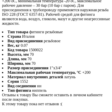
+200 оС, минимальная температура -20 оС, максимальное
рабочее давление – 30 бар (10 бар с паром). Для
присоединения к трубопроводу применяется наружная резьба
ISO 228 (ГОСТ 6357-81). Рабочей средой для фитинга
являются вода, воздух, гликоли, мазут и другие неагрессивные
жидкости.
Тип товара
фитинги резьбовые
Страна
Италия
Вид присоединения
резьбовое
Вес, кг
0.07
Код товара
1500022
Высота, мм
70
Длина, мм
70
Ширина, мм
70
Размер присоединения
1"x3/4"
Максимальная рабочая температура, °С
+200
Материал внутренних деталей
латунь
Серия
1552
Вид соединения
нн
Тип фитинга
ниппель
Отзывы к товару Вы сможете оставить в личном кабинете
после покупки.
К этому товару пока нет отзывов :(