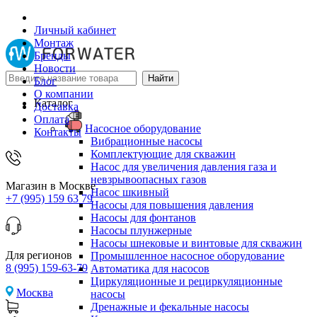
Личный кабинет
Монтаж
Бренды
Новости
Блог
О компании
Каталог
Доставка
Оплата
Насосное оборудование
Контакты
Вибрационные насосы
Комплектующие для скважин
Насос для увеличения давления газа и
невзрывоопасных газов
Магазин в Москве
Насос шкивный
+7 (995) 159 63 79
Насосы для повышения давления
Насосы для фонтанов
Насосы плунжерные
Насосы шнековые и винтовые для скважин
Для регионов
Промышленное насосное оборудование
8 (995) 159-63-79
Автоматика для насосов
Циркуляционные и рециркуляционные
Москва
насосы
Дренажные и фекальные насосы