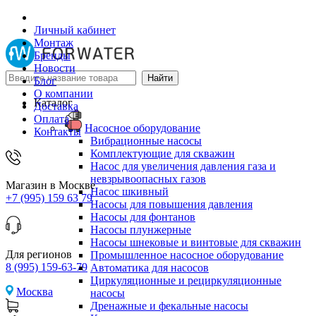
Личный кабинет
Монтаж
Бренды
Новости
Блог
О компании
Каталог
Доставка
Оплата
Насосное оборудование
Контакты
Вибрационные насосы
Комплектующие для скважин
Насос для увеличения давления газа и
невзрывоопасных газов
Магазин в Москве
Насос шкивный
+7 (995) 159 63 79
Насосы для повышения давления
Насосы для фонтанов
Насосы плунжерные
Насосы шнековые и винтовые для скважин
Для регионов
Промышленное насосное оборудование
8 (995) 159-63-79
Автоматика для насосов
Циркуляционные и рециркуляционные
Москва
насосы
Дренажные и фекальные насосы