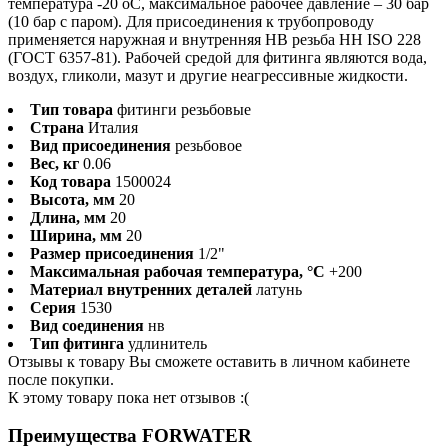
температура -20 оС, максимальное рабочее давление – 30 бар
(10 бар с паром). Для присоединения к трубопроводу
применяется наружная и внутренняя HB резьба HH ISO 228
(ГОСТ 6357-81). Рабочей средой для фитинга являются вода,
воздух, гликоли, мазут и другие неагрессивные жидкости.
Тип товара
фитинги резьбовые
Страна
Италия
Вид присоединения
резьбовое
Вес, кг
0.06
Код товара
1500024
Высота, мм
20
Длина, мм
20
Ширина, мм
20
Размер присоединения
1/2"
Максимальная рабочая температура, °С
+200
Материал внутренних деталей
латунь
Серия
1530
Вид соединения
нв
Тип фитинга
удлинитель
Отзывы к товару Вы сможете оставить в личном кабинете
после покупки.
К этому товару пока нет отзывов :(
Преимущества FORWATER