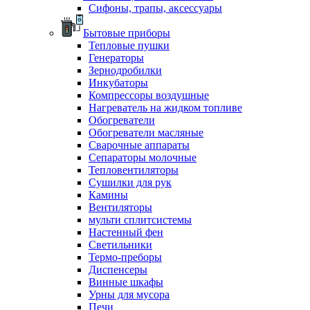
Сифоны, трапы, аксессуары
Бытовые приборы
Тепловые пушки
Генераторы
Зернодробилки
Инкубаторы
Компрессоры воздушные
Нагреватель на жидком топливе
Обогреватели
Обогреватели масляные
Сварочные аппараты
Сепараторы молочные
Тепловентиляторы
Сушилки для рук
Камины
Вентиляторы
мульти сплитсистемы
Настенный фен
Светильники
Термо-преборы
Диспенсеры
Винные шкафы
Урны для мусора
Печи