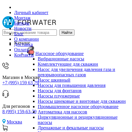
Личный кабинет
Монтаж
Бренды
Новости
Блог
О компании
Каталог
Доставка
Оплата
Насосное оборудование
Контакты
Вибрационные насосы
Комплектующие для скважин
Насос для увеличения давления газа и
невзрывоопасных газов
Магазин в Москве
Насос шкивный
+7 (995) 159 63 79
Насосы для повышения давления
Насосы для фонтанов
Насосы плунжерные
Насосы шнековые и винтовые для скважин
Для регионов
Промышленное насосное оборудование
8 (995) 159-63-79
Автоматика для насосов
Циркуляционные и рециркуляционные
Москва
насосы
Дренажные и фекальные насосы