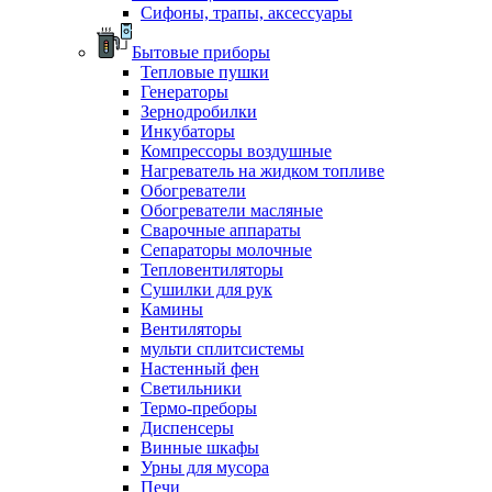
Сифоны, трапы, аксессуары
Бытовые приборы
Тепловые пушки
Генераторы
Зернодробилки
Инкубаторы
Компрессоры воздушные
Нагреватель на жидком топливе
Обогреватели
Обогреватели масляные
Сварочные аппараты
Сепараторы молочные
Тепловентиляторы
Сушилки для рук
Камины
Вентиляторы
мульти сплитсистемы
Настенный фен
Светильники
Термо-преборы
Диспенсеры
Винные шкафы
Урны для мусора
Печи