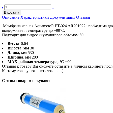
-
+
В корзину
Описание
Характеристики
Документация
Отзывы
Мембрана черная AquamotoR PT-024 AR201022 необходима для 
выдерживает температуру до +99ºС.
Подходит для гидроаккумуляторов объемом 50.
Вес, кг
0.64
Высота, мм
30
Длина, мм
530
Ширина, мм
280
MAX рабочая температура, °C
+99
Отзывы к товару Вы сможете оставить в личном кабинете посл
К этому товару пока нет отзывов :(
C этим товаром покупают