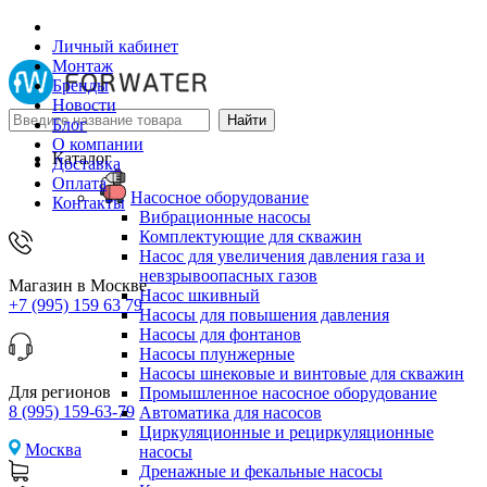
Личный кабинет
Монтаж
Бренды
Новости
Блог
О компании
Каталог
Доставка
Оплата
Насосное оборудование
Контакты
Вибрационные насосы
Комплектующие для скважин
Насос для увеличения давления газа и
невзрывоопасных газов
Магазин в Москве
Насос шкивный
+7 (995) 159 63 79
Насосы для повышения давления
Насосы для фонтанов
Насосы плунжерные
Насосы шнековые и винтовые для скважин
Для регионов
Промышленное насосное оборудование
8 (995) 159-63-79
Автоматика для насосов
Циркуляционные и рециркуляционные
Москва
насосы
Дренажные и фекальные насосы