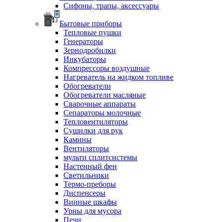
Сифоны, трапы, аксессуары
Бытовые приборы
Тепловые пушки
Генераторы
Зернодробилки
Инкубаторы
Компрессоры воздушные
Нагреватель на жидком топливе
Обогреватели
Обогреватели масляные
Сварочные аппараты
Сепараторы молочные
Тепловентиляторы
Сушилки для рук
Камины
Вентиляторы
мульти сплитсистемы
Настенный фен
Светильники
Термо-преборы
Диспенсеры
Винные шкафы
Урны для мусора
Печи