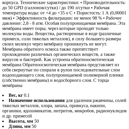
корпуса. Технические характеристики: • Производительность:
до 50 GPD (галлонов/сутки) / до 190 л/сутки • Рабочая
температура воды: от +4 до +35 о С • Пористость: 1 А (0,00001
мкм) • Эффективность фильтрации: не менее 98 % • Рабочее
давление: 2,8 - 8 атм. Особая полупроницаемая мембрана. Эта
мембрана имеет поры, через которые проходят только
молекулы воды. Вещества, растворенные в воде (различные
примеси, соли тяжелых металлов), в силу большего размера
своих молекул через мембрану проникнуть не могут.
Мембрана обратного осмоса также препятствует
прохождению различных органических веществ, а также
вирусов и бактерий. Как устроена обратноосмотическая
мембрана Обратноосмотическая мембрана представляет из
себя свернутые по спирали в рулон последовательные слои
водоподающего слоя, полупроницаемой полимерной пленки
(собственно мембраны) и водосборного слоя. С торца
мембраны
Вес, кг
0.1
Назначение использования
для удаления ржавчины, солей
тяжелых металлов, хлора, запаха, привкуса, накипи,
органики, ядохимикатов, нитритов, микробов, радионуклидов
и др. примесей
Высота, мм
50
Длина, мм
50