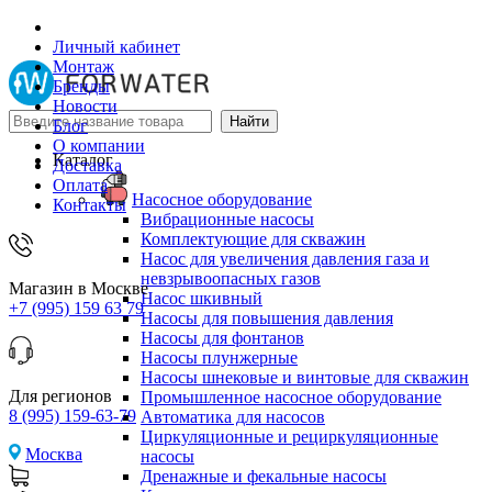
Личный кабинет
Монтаж
Бренды
Новости
Блог
О компании
Каталог
Доставка
Оплата
Насосное оборудование
Контакты
Вибрационные насосы
Комплектующие для скважин
Насос для увеличения давления газа и
невзрывоопасных газов
Магазин в Москве
Насос шкивный
+7 (995) 159 63 79
Насосы для повышения давления
Насосы для фонтанов
Насосы плунжерные
Насосы шнековые и винтовые для скважин
Для регионов
Промышленное насосное оборудование
8 (995) 159-63-79
Автоматика для насосов
Циркуляционные и рециркуляционные
Москва
насосы
Дренажные и фекальные насосы