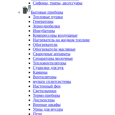
Сифоны, трапы, аксессуары
Бытовые приборы
Тепловые пушки
Генераторы
Зернодробилки
Инкубаторы
Компрессоры воздушные
Нагреватель на жидком топливе
Обогреватели
Обогреватели масляные
Сварочные аппараты
Сепараторы молочные
Тепловентиляторы
Сушилки для рук
Камины
Вентиляторы
мульти сплитсистемы
Настенный фен
Светильники
Термо-преборы
Диспенсеры
Винные шкафы
Урны для мусора
Печи