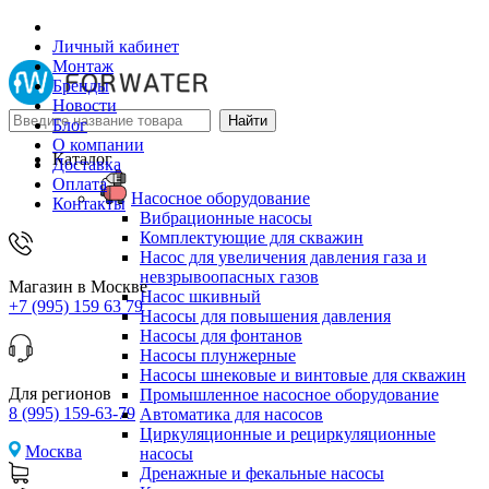
Личный кабинет
Монтаж
Бренды
Новости
Блог
О компании
Каталог
Доставка
Оплата
Насосное оборудование
Контакты
Вибрационные насосы
Комплектующие для скважин
Насос для увеличения давления газа и
невзрывоопасных газов
Магазин в Москве
Насос шкивный
+7 (995) 159 63 79
Насосы для повышения давления
Насосы для фонтанов
Насосы плунжерные
Насосы шнековые и винтовые для скважин
Для регионов
Промышленное насосное оборудование
8 (995) 159-63-79
Автоматика для насосов
Циркуляционные и рециркуляционные
Москва
насосы
Дренажные и фекальные насосы