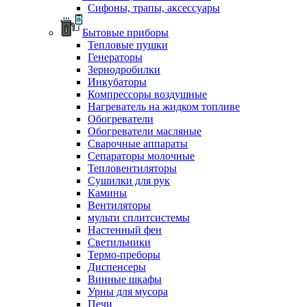
Сифоны, трапы, аксессуары
Бытовые приборы
Тепловые пушки
Генераторы
Зернодробилки
Инкубаторы
Компрессоры воздушные
Нагреватель на жидком топливе
Обогреватели
Обогреватели масляные
Сварочные аппараты
Сепараторы молочные
Тепловентиляторы
Сушилки для рук
Камины
Вентиляторы
мульти сплитсистемы
Настенный фен
Светильники
Термо-преборы
Диспенсеры
Винные шкафы
Урны для мусора
Печи