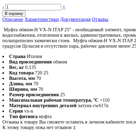
-
+
В корзину
Описание
Характеристики
Документация
Отзывы
Муфта обжим-Н VX-N ITAP 25" - необходимый элемент, примен
водоснабжения, отопления в жилых, административных, пром
полипропилен химически стоек. Муфта обжим-Н VX-N ITAP 25х3
градусов Цельсия в отсутствии пара, рабочее давление менее 2
Страна
Италия
Вид присоединения
обжим
Вес, кг
0.135
Код товара
720 25
Высота, мм
70
Длина, мм
70
Ширина, мм
70
Размер присоединения
25
Максимальная рабочая температура, °С
+110
Материал внутренних деталей
латунь cw617n
Серия
vx-n
Тип фитинга
муфта
Отзывы к товару Вы сможете оставить в личном кабинете посл
К этому товару пока нет отзывов :(