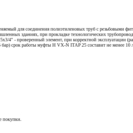
яемый для соединения полиэтиленовых труб с резьбовыми фити
ышленных зданиях, при прокладке технологических трубопрово
/4" - проверенный элемент, при корректной эксплуатации (раб
5 бар) срок работы муфты Н VX-N ITAP 25 составит не менее 10 л
е покупки.