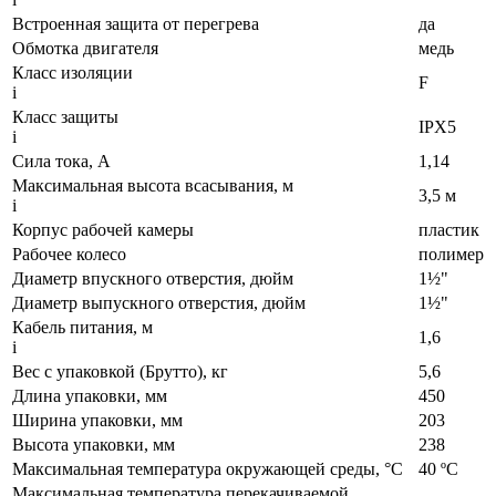
Встроенная защита от перегрева
да
Обмотка двигателя
медь
Класс изоляции
F
i
Класс защиты
IPX5
i
Сила тока, А
1,14
Максимальная высота всасывания, м
3,5 м
i
Корпус рабочей камеры
пластик
Рабочее колесо
полимер
Диаметр впускного отверстия, дюйм
1½"
Диаметр выпускного отверстия, дюйм
1½"
Кабель питания, м
1,6
i
Вес с упаковкой (Брутто), кг
5,6
Длина упаковки, мм
450
Ширина упаковки, мм
203
Высота упаковки, мм
238
Максимальная температура окружающей среды, °C
40 ºС
Максимальная температура перекачиваемой