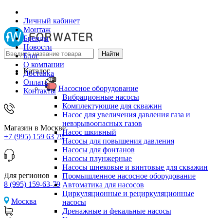
Личный кабинет
Монтаж
Бренды
Новости
Блог
О компании
Каталог
Доставка
Оплата
Насосное оборудование
Контакты
Вибрационные насосы
Комплектующие для скважин
Насос для увеличения давления газа и
невзрывоопасных газов
Магазин в Москве
Насос шкивный
+7 (995) 159 63 79
Насосы для повышения давления
Насосы для фонтанов
Насосы плунжерные
Насосы шнековые и винтовые для скважин
Для регионов
Промышленное насосное оборудование
8 (995) 159-63-79
Автоматика для насосов
Циркуляционные и рециркуляционные
Москва
насосы
Дренажные и фекальные насосы