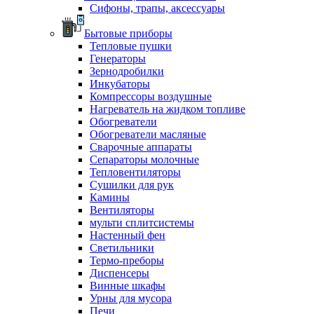
Сифоны, трапы, аксессуары
Бытовые приборы
Тепловые пушки
Генераторы
Зернодробилки
Инкубаторы
Компрессоры воздушные
Нагреватель на жидком топливе
Обогреватели
Обогреватели масляные
Сварочные аппараты
Сепараторы молочные
Тепловентиляторы
Сушилки для рук
Камины
Вентиляторы
мульти сплитсистемы
Настенный фен
Светильники
Термо-преборы
Диспенсеры
Винные шкафы
Урны для мусора
Печи