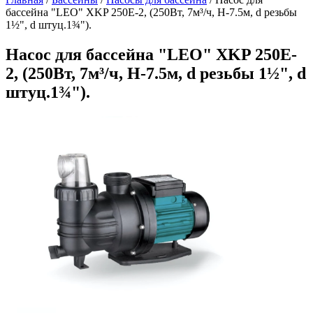
бассейна "LEO" XKP 250E-2, (250Вт, 7м³/ч, Н-7.5м, d резьбы
1½", d штуц.1¾").
Насос для бассейна "LEO" XKP 250E-
2, (250Вт, 7м³/ч, Н-7.5м, d резьбы 1½", d
штуц.1¾").