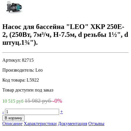
Насос для бассейна "LEO" XKP 250E-
2, (250Вт, 7м³/ч, Н-7.5м, d резьбы 1½", d
штуц.1¾").
Артикул:
82715
Производитель:
Leo
Код товара:
L5922
Товар доступен под заказ
15 982 руб
-0%
10 515 руб
-
+
В корзину
Описание
Характеристики
Документация
Отзывы