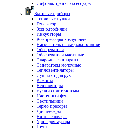
Сифоны, трапы, аксессуары
Бытовые приборы
Тепловые пушки
Генераторы
Зернодробилки
Инкубаторы
Компрессоры воздушные
Нагреватель на жидком топливе
Обогреватели
Обогреватели масляные
Сварочные аппараты
Сепараторы молочные
Тепловентиляторы
Сушилки для рук
Камины
Вентиляторы
мульти сплитсистемы
Настенный фен
Светильники
Термо-преборы
Диспенсеры
Винные шкафы
Урны для мусора
Печи