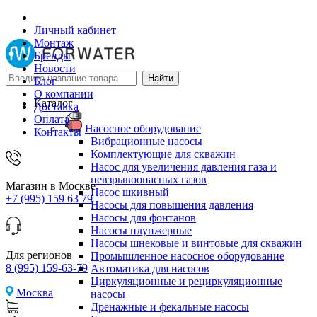
Личный кабинет
Монтаж
Бренды
Новости
Блог
О компании
Каталог
Доставка
Оплата
Насосное оборудование
Контакты
Вибрационные насосы
Комплектующие для скважин
Насос для увеличения давления газа и
невзрывоопасных газов
Магазин в Москве
Насос шкивный
+7 (995) 159 63 79
Насосы для повышения давления
Насосы для фонтанов
Насосы плунжерные
Насосы шнековые и винтовые для скважин
Для регионов
Промышленное насосное оборудование
8 (995) 159-63-79
Автоматика для насосов
Циркуляционные и рециркуляционные
Москва
насосы
Дренажные и фекальные насосы