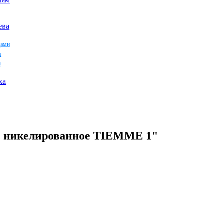
ева
дами
а
и
ха
и, никелированное TIEMME 1"