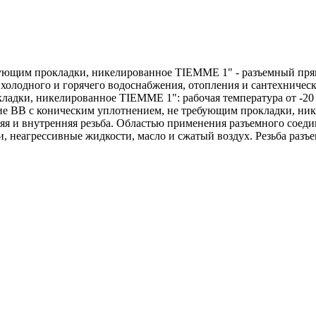
ующим прокладки, никелированное TIEMME 1" - разъемный прям
холодного и горячего водоснабжения, отопления и сантехническ
адки, никелированное TIEMME 1": рабочая температура от -20 
нение ВВ с коническим уплотнением, не требующим прокладки, 
няя и внутренняя резьба. Областью применения разъемного сое
, неагрессивные жидкости, масло и сжатый воздух. Резьба разъ