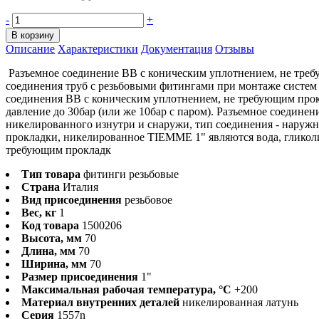
-
+
В корзину
Описание
Характеристики
Документация
Отзывы
Разъемное соединение ВВ с коническим уплотнением, не треб
соединения труб с резьбовыми фитингами при монтаже систем 
соединения ВВ с коническим уплотнением, не требующим прокл
давление до 30бар (или же 10бар с паром). Разъемное соеди
никелированного изнутри и снаружи, тип соединения - наруж
прокладки, никелированное TIEMME 1" являются вода, гликоли
требующим прокладк
Тип товара
фитинги резьбовые
Страна
Италия
Вид присоединения
резьбовое
Вес, кг
1
Код товара
1500206
Высота, мм
70
Длина, мм
70
Ширина, мм
70
Размер присоединения
1"
Максимальная рабочая температура, °С
+200
Материал внутренних деталей
никелированная латунь
Серия
1557n